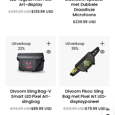
Art-display
met Dubbele
Draadloze
$200.00 USD
$139.99 USD
Reguliere
Aanbiedingsprijs
Microfoons
prijs
$239.99 USD
Reguliere
prijs
Uitverkoop
Uitverkoop
22%
39%
Divoom Sling Bag-V
Divoom Pixoo Sling
Smart LED Pixel Art-
Bag met Pixel Art LED-
slingbag
displaypaneel
$114.99 USD
$89.99 USD
$129.99 USD
$79.99 USD
Reguliere
Aanbiedingsprijs
Reguliere
Aanbiedingsprijs
prijs
prijs