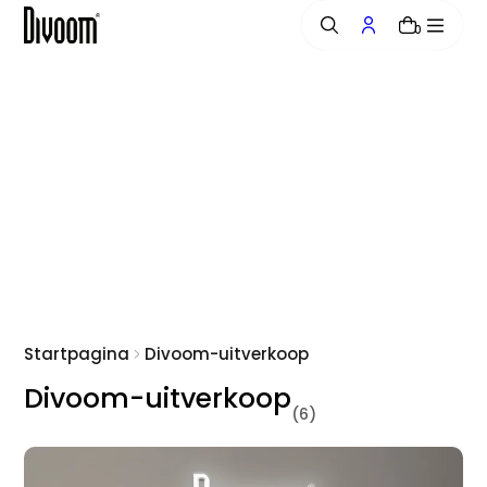
a
0
r
i
n
h
o
u
d
Startpagina
Divoom-uitverkoop
Divoom-uitverkoop
(6)