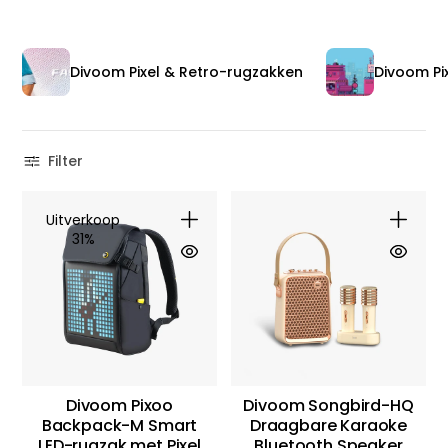
Divoom Pixel & Retro-rugzakken
Divoom Pix
Filter
Uitverkoop
31%
Divoom Pixoo
Divoom Songbird-HQ
Backpack-M Smart
Draagbare Karaoke
LED-rugzak met Pixel
Bluetooth Speaker