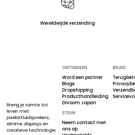
Wereldwijde verzending
ONTDEKKEN
BELEID
Word een partner
Terugbet
Blogs
Privacybe
Dropshipping
Verzendb
Producthandleiding
Servicev
Divoom Japan
Breng je ruimte tot
leven met
STEUN
pixelartluidsprekers,
Neem contact met
slimme displays en
ons op
creatieve technologie