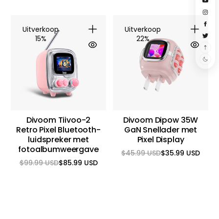
Uitverkoop
Uitverkoop
15%
22%
Divoom Tiivoo-2
Divoom Dipow 35W
Retro Pixel Bluetooth-
GaN Snellader met
luidspreker met
Pixel Display
fotoalbumweergave
$45.99 USD
$35.99 USD
Reguliere
Aanbiedingsprijs
$99.99 USD
$85.99 USD
prijs
Reguliere
Aanbiedingsprijs
prijs