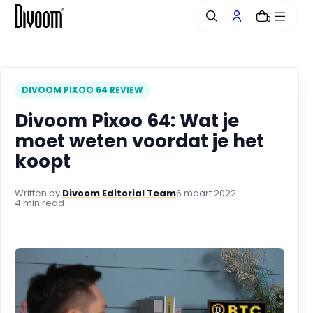
a
0
r
i
n
h
o
DIVOOM PIXOO 64 REVIEW
u
Divoom Pixoo 64: Wat je
d
moet weten voordat je het
koopt
Written by
Divoom Editorial Team
6 maart 2022
4 min read