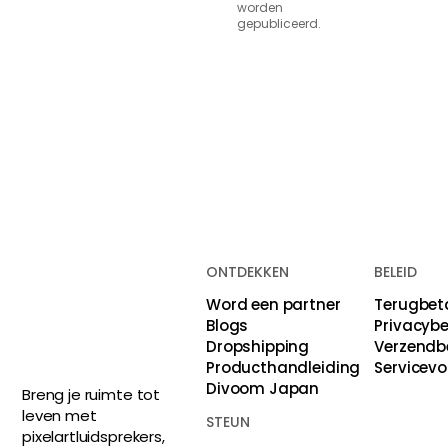
worden
gepubliceerd.
Plaats reactie
ONTDEKKEN
BELEID
Word een partner
Terugbet
Blogs
Privacybe
Dropshipping
Verzendb
Producthandleiding
Servicev
Divoom Japan
Breng je ruimte tot
leven met
STEUN
pixelartluidsprekers,