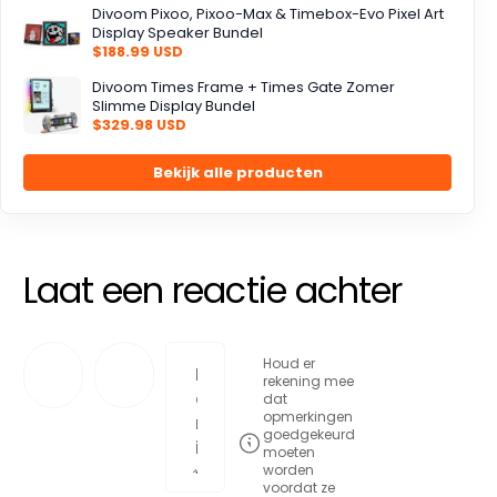
Divoom Pixoo, Pixoo-Max & Timebox-Evo Pixel Art
Display Speaker Bundel
$188.99 USD
Divoom Times Frame + Times Gate Zomer
Slimme Display Bundel
$329.98 USD
Bekijk alle producten
Laat een reactie achter
Houd er
rekening mee
dat
opmerkingen
goedgekeurd
moeten
worden
voordat ze