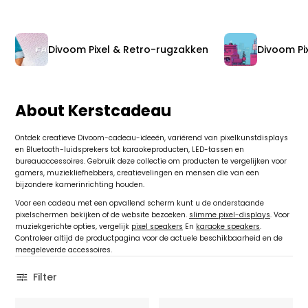
Divoom Pixel & Retro-rugzakken
Divoom Pix
About Kerstcadeau
Ontdek creatieve Divoom-cadeau-ideeën, variërend van pixelkunstdisplays
en Bluetooth-luidsprekers tot karaokeproducten, LED-tassen en
bureauaccessoires. Gebruik deze collectie om producten te vergelijken voor
gamers, muziekliefhebbers, creatievelingen en mensen die van een
bijzondere kamerinrichting houden.
Voor een cadeau met een opvallend scherm kunt u de onderstaande
pixelschermen bekijken of de website bezoeken.
slimme pixel-displays
. Voor
muziekgerichte opties, vergelijk
pixel speakers
En
karaoke speakers
.
Controleer altijd de productpagina voor de actuele beschikbaarheid en de
meegeleverde accessoires.
Filter