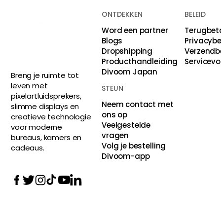
ONTDEKKEN
BELEID
Word een partner
Terugbet
Blogs
Privacybe
Dropshipping
Verzendb
Producthandleiding
Servicev
Divoom Japan
Breng je ruimte tot
leven met
STEUN
pixelartluidsprekers,
Neem contact met
slimme displays en
ons op
creatieve technologie
Veelgestelde
voor moderne
vragen
bureaus, kamers en
Volg je bestelling
cadeaus.
Divoom-app