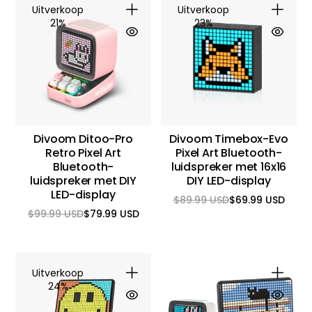
Uitverkoop
Uitverkoop
21%
23%
Divoom Ditoo-Pro
Divoom Timebox-Evo
Retro Pixel Art
Pixel Art Bluetooth-
Bluetooth-
luidspreker met 16x16
luidspreker met DIY
DIY LED-display
LED-display
$89.99 USD
$69.99 USD
Reguliere
Aanbiedingsprijs
$99.99 USD
$79.99 USD
prijs
Reguliere
Aanbiedingsprijs
prijs
Uitverkoop
24%