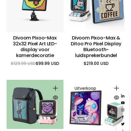
Divoom Pixoo-Max
Divoom Pixoo-Max &
32x32 Pixel Art LED-
Ditoo Pro Pixel Display
display voor
Bluetooth-
kamerdecoratie
luidsprekerbundel
$129.99 USD
$99.99 USD
$219.00 USD
Reguliere
Aanbiedingsprijs
Reguliere
prijs
prijs
Uitverkoop
3%