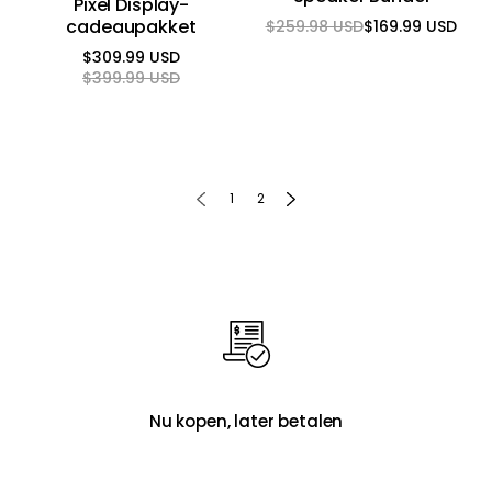
Pixel Display-
cadeaupakket
$259.98 USD
$169.99 USD
Reguliere
Aanbiedingsprijs
prijs
$309.99 USD
Reguliere
Aanbiedingsprijs
$399.99 USD
prijs
1
2
Nu kopen, later betalen