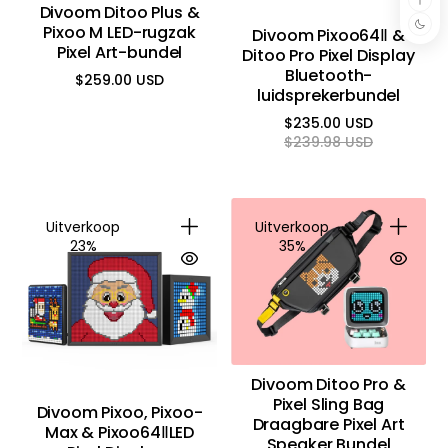
Divoom Ditoo Plus &
Pixoo M LED-rugzak
Divoom Pixoo64Ⅱ &
Pixel Art-bundel
Ditoo Pro Pixel Display
Bluetooth-
$259.00 USD
Reguliere
luidsprekerbundel
prijs
$235.00 USD
Reguliere
Aanbiedingsprijs
$239.98 USD
prijs
Uitverkoop
Uitverkoop
23%
35%
Divoom Ditoo Pro &
Pixel Sling Bag
Divoom Pixoo, Pixoo-
Draagbare Pixel Art
Max & Pixoo64ⅡLED
Speaker Bundel