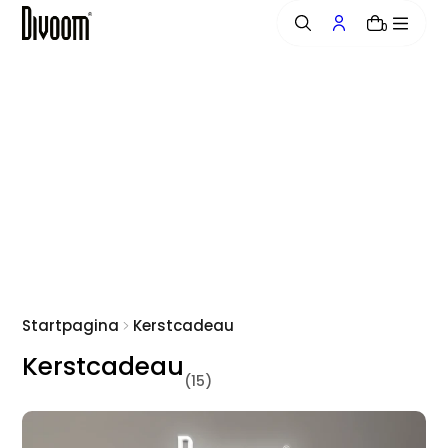
a
0
r
i
n
h
o
u
d
Startpagina
Kerstcadeau
Kerstcadeau
(15)