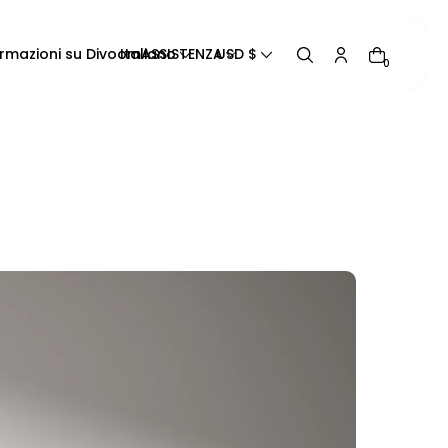
ormazioni su Divoom
Italiano
ASSISTENZA
USD $
0
Traccia il tuo ordine
Manuale del prodotto
Blog
Contattaci
Informazioni di contatto
Centro assistenza
Informativa sulla privacy
Politica di rimborso
Politica di spedizione
Termini di servizio