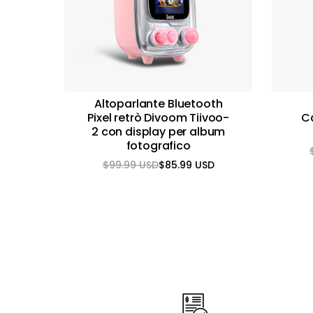
Altoparlante Bluetooth
Pixel retrò Divoom Tiivoo-
C
2 con display per album
fotografico
$99.99 USD
$85.99 USD
Prezzo
Prezzo
normale
scontato