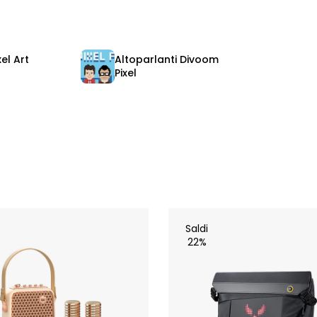
xel Art
Altoparlanti Divoom
Pixel
Saldi
22%