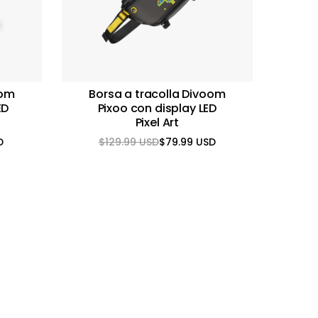
oom
Borsa a tracolla Divoom
ED
Pixoo con display LED
Pixel Art
D
$129.99 USD
$79.99 USD
Prezzo
Prezzo
normale
scontato