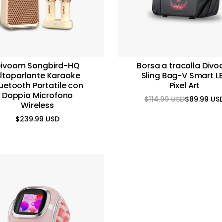
ivoom Songbird-HQ
Borsa a tracolla Div
ltoparlante Karaoke
Sling Bag-V Smart L
uetooth Portatile con
Pixel Art
Doppio Microfono
$114.99 USD
$89.99 US
Prezzo
Prezzo
Wireless
normale
scontato
$239.99 USD
Prezzo
normale