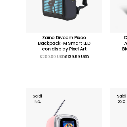
Zaino Divoom Pixoo
D
Backpack-M Smart LED
A
con display Pixel Art
Bl
$200.00 USD
$139.99 USD
Prezzo
Prezzo
normale
scontato
Saldi
Saldi
15%
22%