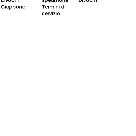
Divoom
spedizione
Divoom
Giappone
Termini di
servizio