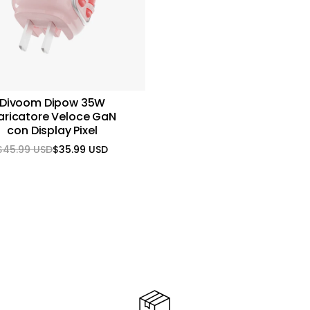
Divoom Dipow 35W
aricatore Veloce GaN
con Display Pixel
$45.99 USD
$35.99 USD
Prezzo
Prezzo
normale
scontato