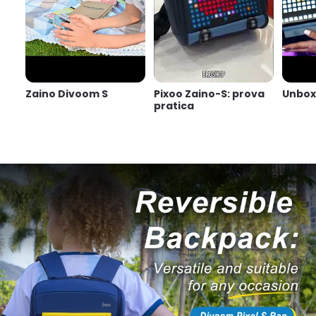
Zaino Divoom S
Pixoo Zaino-S: prova
Unboxi
pratica