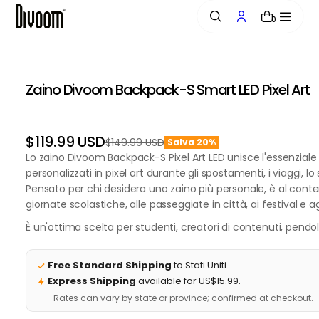
n
0
t
e
n
u
20%
20%
20%
20%
20%
20%
20%
20%
20%
20%
20%
20%
20%
20%
20%
t
Zaino Divoom Backpack-S Smart LED Pixel Art
OFF
OFF
OFF
OFF
OFF
OFF
OFF
OFF
OFF
OFF
OFF
OFF
OFF
OFF
OFF
o
$119.99 USD
$149.99 USD
Salva 20%
Prezzo
Prezzo
Lo zaino Divoom Backpack-S Pixel Art LED unisce l'essenziale p
normale
scontato
personalizzati in pixel art durante gli spostamenti, i viaggi, lo 
Pensato per chi desidera uno zaino più personale, è al conte
giornate scolastiche, alle passeggiate in città, ai festival e ag
È un'ottima scelta per studenti, creatori di contenuti, pendo
Free Standard Shipping
to Stati Uniti.
Express Shipping
available for US$15.99.
Rates can vary by state or province; confirmed at checkout.