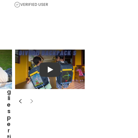
VERIFIED USER
A
s
c
o
播放视频
lt
a
g
li
e
s
p
e
r
ti