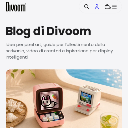
n
0
t
e
n
Blog di Divoom
u
t
o
Idee per pixel art, guide per l’allestimento della
scrivania, video di creatori e ispirazione per display
intelligenti.