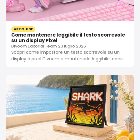
APP GUIDE
Come mantenere leggibile il testo scorrevole
su un display Pixel
Divoom Editorial Team
23 luglio 2026
Scopri come impostare un testo scorrevole su un
display a pixel Divoom e mantenerlo leggibile: consigli
sulla scelta del carattere, sulla velocità di
scorrimento, sul contrasto e sulla lunghezza del
testo.