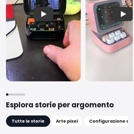
播放视频
播放
C
CptnCodyCentral
C
carta da cancell
Rickrolling con il Divoom Ditoo
❣️🌷✨unboxing del m
Pro #bluetoothspeaker
divoom ditoo #div
#divoom
#kawaii #canceller
YouTube Shorts
Corto
YouTube Shorts
Corto
#pinterest #haul 
Esplora storie per argomento
Tutte le storie
Arte pixel
Configurazione dell