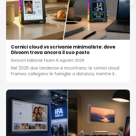
Cornici cloud vs scrivanie minimaliste: dove
Divoom trova ancora il suo posto
Divoom Editorial Team
6 agosto 2026
Nel 2026 due tendenze si incontrano: le cornici cloud
Frameo collegano le famiglie a distanza, mentre il
movimento minimalista da scrivania riduce al minimo
gli schermi. Una punta a una maggiore connessione,
l’altra a un minor numero di schermi. Divoom trova un...
DIVOOM PIXEL DISPLAY DESK