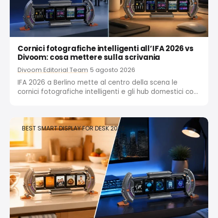
Cornici fotografiche intelligenti all’IFA 2026 vs
Divoom: cosa mettere sulla scrivania
Divoom Editorial Team
5 agosto 2026
IFA 2026 a Berlino mette al centro della scena le
cornici fotografiche intelligenti e gli hub domestici con
IA. AEEZO e altri vogliono conquistare la parete della
tua cucina. Divoom Times Gate e Times Frame sono
progettati per un ambiente diverso: la...
BEST SMART DISPLAY FOR DESK 2026