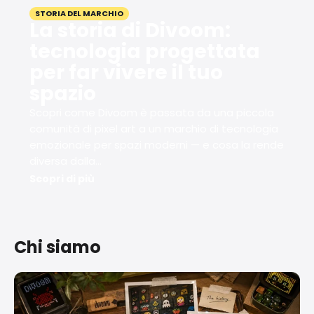
STORIA DEL MARCHIO
La storia di Divoom:
tecnologia progettata
per far vivere il tuo
spazio
Scopri come Divoom è passata da una piccola
comunità di pixel art a un marchio di tecnologia
emozionale per spazi moderni — e cosa la rende
diversa dalla...
Scopri di più
Chi siamo