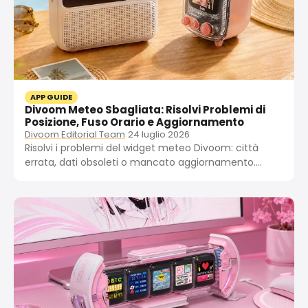
APP GUIDE
Divoom Meteo Sbagliata: Risolvi Problemi di
Posizione, Fuso Orario e Aggiornamento
Divoom Editorial Team
24 luglio 2026
Risolvi i problemi del widget meteo Divoom: città
errata, dati obsoleti o mancato aggiornamento.
Guida passo passo per autorizzazioni di posizione,
fuso orario, VPN e cache dell’app su Pixoo-64, Times
Gate e Ditoo.