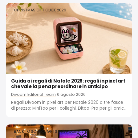
CHRISTMAS GIFT GUIDE 2026
Guida ai regali di Natale 2026: regali in pixel art
che vale la pena preordinare in anticipo
Divoom Editorial Team
6 agosto 2026
Regali Divoom in pixel art per Natale 2026 a tre fasce
di prezzo: MiniToo per i colleghi, Ditoo-Pro per gli amici,
Times Frame per la famiglia. Effettua il preordine in
anticipo per evitare l’esaurimento delle scorte a
dicembre.
BACK TO SCHOOL GIFTS FOR ROOMMATE