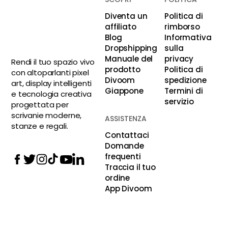
Diventa un
Politica di
affiliato
rimborso
Blog
Informativa
Dropshipping
sulla
Manuale del
privacy
Rendi il tuo spazio vivo
prodotto
Politica di
con altoparlanti pixel
Divoom
spedizione
art, display intelligenti
Giappone
Termini di
e tecnologia creativa
servizio
progettata per
scrivanie moderne,
ASSISTENZA
stanze e regali.
Contattaci
Domande
frequenti
Traccia il tuo
ordine
App Divoom