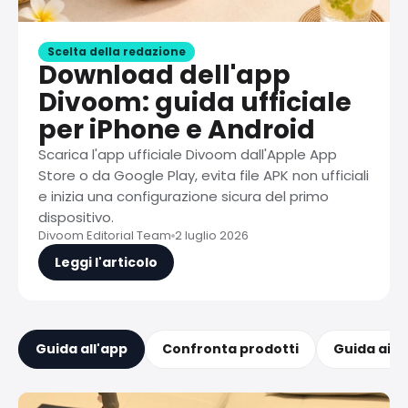
Scelta della redazione
Download dell'app
Divoom: guida ufficiale
per iPhone e Android
Scarica l'app ufficiale Divoom dall'Apple App
Store o da Google Play, evita file APK non ufficiali
e inizia una configurazione sicura del primo
dispositivo.
Divoom Editorial Team
2 luglio 2026
Leggi l'articolo
Guida all'app
Confronta prodotti
Guida ai R