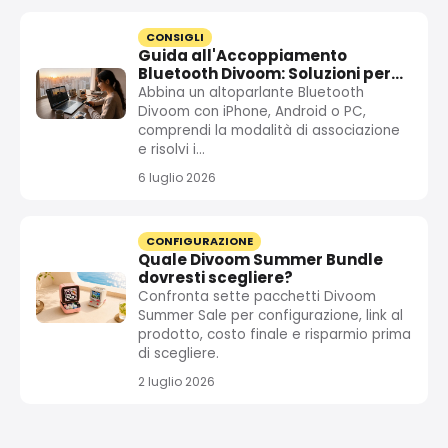
CONSIGLI
Guida all'Accoppiamento
Bluetooth Divoom: Soluzioni per
iPhone, Android e PC
Abbina un altoparlante Bluetooth
Divoom con iPhone, Android o PC,
comprendi la modalità di associazione
e risolvi i...
6 luglio 2026
CONFIGURAZIONE
Quale Divoom Summer Bundle
dovresti scegliere?
Confronta sette pacchetti Divoom
Summer Sale per configurazione, link al
prodotto, costo finale e risparmio prima
di scegliere.
2 luglio 2026