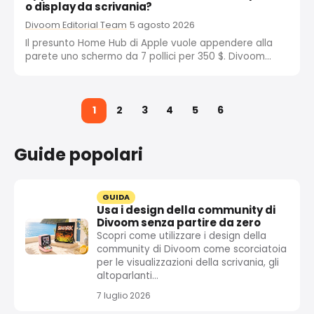
o display da scrivania?
Divoom Editorial Team
5 agosto 2026
Il presunto Home Hub di Apple vuole appendere alla
parete uno schermo da 7 pollici per 350 $. Divoom
mette sulla tua scrivania una dashboard con cinque
schermi a 149 $. Ecco perché la parete e la scrivania
hanno bisogno di display...
1
2
3
4
5
6
Guide popolari
GUIDA
Usa i design della community di
Divoom senza partire da zero
Scopri come utilizzare i design della
community di Divoom come scorciatoia
per le visualizzazioni della scrivania, gli
altoparlanti...
7 luglio 2026