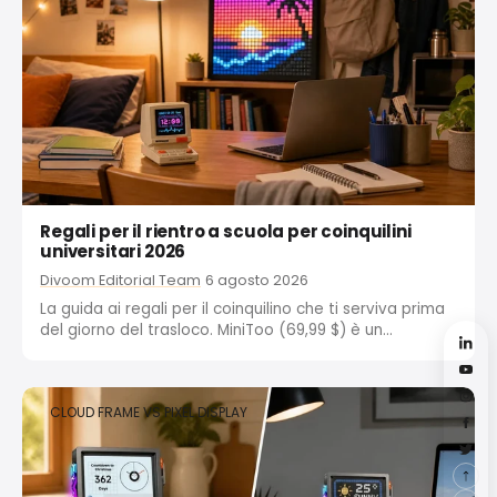
Regali per il rientro a scuola per coinquilini
universitari 2026
Divoom Editorial Team
6 agosto 2026
La guida ai regali per il coinquilino che ti serviva prima
del giorno del trasloco. MiniToo (69,99 $) è un
altoparlante a pixel delle dimensioni di un palmo,
adatto a qualsiasi budget, mentre Pixoo-64 (159,99 $)
è il regalo principale che trasforma...
CLOUD FRAME VS PIXEL DISPLAY