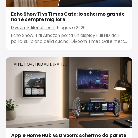
Echo Show 11 vs Times Gate: lo schermo grande
non è sempre migliore
Divoom Editorial Team
5 agosto 2026
Echo Show 11 di Amazon porta un display Full HD da 11
pollici sul piano della cucina. Divoom Times Gate mette
cinque schermi sulla tua scrivania a 149 $. Ecco perché
più grande non significa necessariamente migliore per
il tuo spazio di...
APPLE HOME HUB ALTERNATIVE
Apple Home Hub vs Divoom: schermo da parete