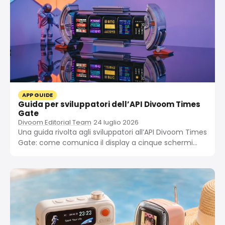
APP GUIDE
Guida per sviluppatori dell’API Divoom Times
Gate
Divoom Editorial Team
24 luglio 2026
Una guida rivolta agli sviluppatori all’API Divoom Times
Gate: come comunica il display a cinque schermi
tramite MQTT e HTTPS, cosa espone l’API sulla LAN
locale e come inviare widget personalizzati, integrare
Home Assistant e utilizzare librerie Python, Rust e .NET
della...