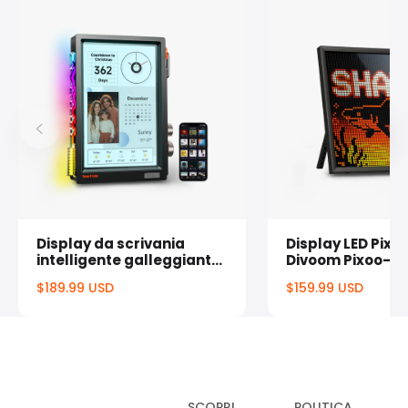
Display da scrivania
Display LED Pixel
intelligente galleggiante
Divoom Pixoo-64
Divoom Times Frame
64x64 & Contato
$189.99 USD
$159.99 USD
media
Prezzo
Prezz
normale
norma
SCOPRI
POLITICA