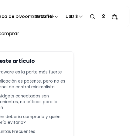
rca de Divoom
SOPORTE
Español
USD $
0
 comprar
Rastrea tu pedido
Manual del producto
Blogs
 este artículo
Contáctanos
ardware es la parte más fuerte
Información de contacto
plicación es potente, pero no es
Centro de ayuda
anel de control minimalista
Política de Privacidad
widgets conectados son
Política de reembolso
enientes, no críticos para la
ón
Política de Envío
én debería comprarlo y quién
Términos de Servicio
ría evitarlo?
untas Frecuentes