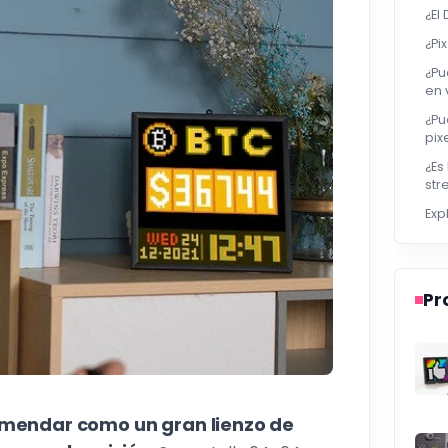
¿El
¿Pi
¿Pu
en 
¿Pu
pix
¿Es
str
Exp
Pr
omendar como un gran lienzo de