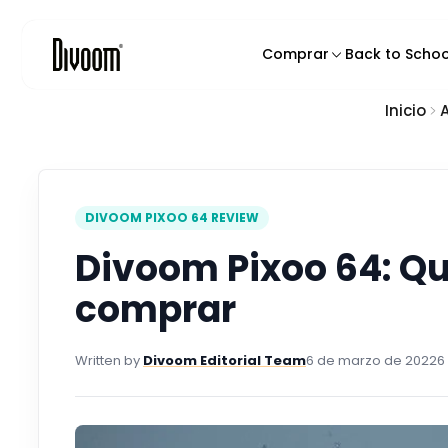
o
n
t
Comprar
Back to Schoo
e
n
Inicio
Productos Destacado
i
d
Altavoces de Pixel Art
o
Altavoces Bluetooth
Altavoces para karao
DIVOOM PIXOO 64 REVIEW
Pantallas de píxeles in
Divoom Pixoo 64: Qu
Mochilas de Pixel Art
comprar
Cargadores y Gadget
Written by
Divoom Editorial Team
6 de marzo de 2022
6