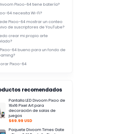
 Divoom Pixoo-64 tiene batería?
xoo-64 necesita Wi-Fi?
ede Pixoo-64 mostrar un conteo
vivo de suscriptores de YouTube?
edo crear mi propio arte
elado?
 Pixoo-64 bueno para un fondo de
eaming?
lorar Pixoo-64
oductos recomendados
Pantalla LED Divoom Pixoo de
16x16 Pixel Art para
decoración de salas de
juegos
$69.99 USD
Paquete Divoom Times Gate