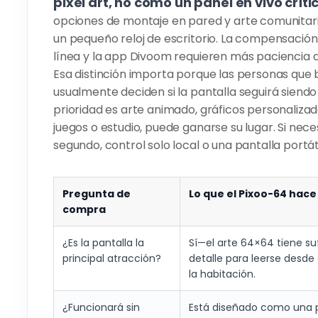
pixel art, no como un panel en vivo críti
opciones de montaje en pared y arte comunitar
un pequeño reloj de escritorio. La compensación 
línea y la app Divoom requieren más paciencia d
Esa distinción importa porque las personas que
usualmente deciden si la pantalla seguirá siendo 
prioridad es arte animado, gráficos personalizad
juegos o estudio, puede ganarse su lugar. Si nec
segundo, control solo local o una pantalla portáti
Pregunta de
Lo que el Pixoo-64 hace
compra
¿Es la pantalla la
Sí—el arte 64×64 tiene su
principal atracción?
detalle para leerse desde 
la habitación.
¿Funcionará sin
Está diseñado como una p