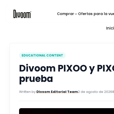
o
n
t
Comprar
Ofertas para la vu
e
n
Inic
Productos Destacados
i
d
Altavoces de Pixel Art
o
Altavoces Bluetooth
Altavoces para karaoke
EDUCATIONAL CONTENT
Pantallas de píxeles intelig
Divoom PIXOO y PI
Mochilas de Pixel Art
prueba
Cargadores y Gadgets
Written by
Divoom Editorial Team
2 de agosto de 2026
8