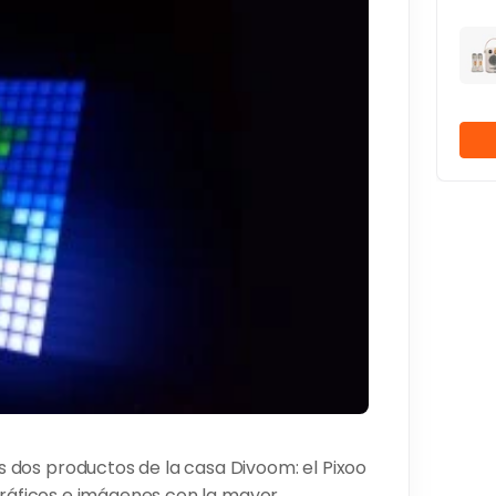
dos productos de la casa Divoom: el Pixoo
 gráficos e imágenes con la mayor