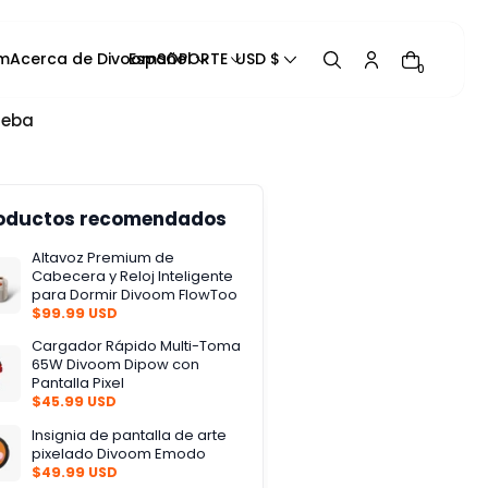
m
Acerca de Divoom
Español
SOPORTE
USD $
0
ueba
Rastrea tu pedido
Manual del producto
Blogs
oductos recomendados
Contáctanos
Altavoz Premium de
Información de contacto
Cabecera y Reloj Inteligente
Centro de ayuda
para Dormir Divoom FlowToo
$99.99 USD
Política de Privacidad
Cargador Rápido Multi-Toma
Política de reembolso
65W Divoom Dipow con
Pantalla Pixel
Política de Envío
$45.99 USD
Términos de Servicio
Insignia de pantalla de arte
pixelado Divoom Emodo
$49.99 USD