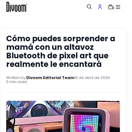
o
0
n
t
e
n
i
Cómo puedes sorprender a
d
mamá con un altavoz
o
Bluetooth de pixel art que
realmente le encantará
Written by
Divoom Editorial Team
16 de abril de 2026
5 min read