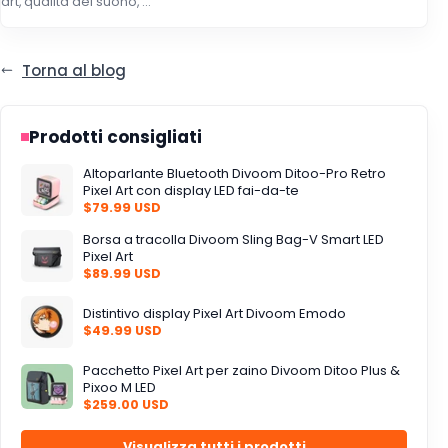
art, qualità del suono, ...
Torna al blog
Prodotti consigliati
Altoparlante Bluetooth Divoom Ditoo-Pro Retro
Pixel Art con display LED fai-da-te
$79.99 USD
Borsa a tracolla Divoom Sling Bag-V Smart LED
Pixel Art
$89.99 USD
Distintivo display Pixel Art Divoom Emodo
$49.99 USD
Pacchetto Pixel Art per zaino Divoom Ditoo Plus &
Pixoo M LED
$259.00 USD
Visualizza tutti i prodotti