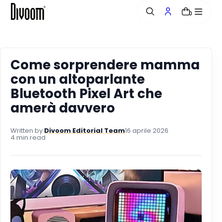
n
0
t
e
n
u
t
Come sorprendere mamma
o
con un altoparlante
Bluetooth Pixel Art che
amerà davvero
Written by
Divoom Editorial Team
16 aprile 2026
4 min read