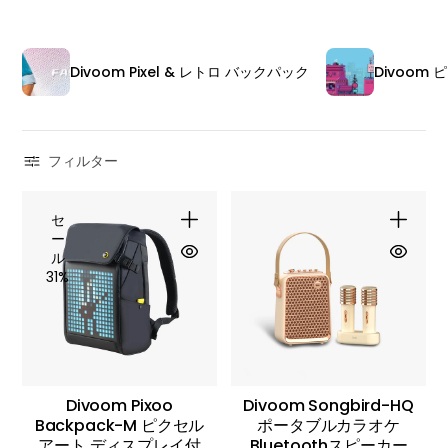
Divoom Pixel & レトロ バックパック
Divoom
フィルター
セ
ー
ル
31%
Divoom Pixoo
Divoom Songbird-HQ
Backpack-M ピクセル
ポータブルカラオケ
アート ディスプレイ付
Bluetoothスピーカー