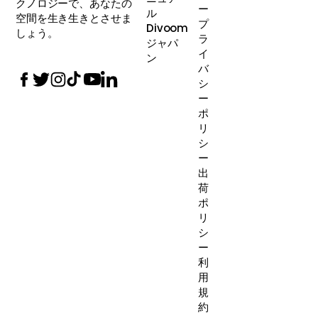
クノロジーで、あなたの
ー
ル
空間を生き生きとさせま
プ
Divoom
しょう。
ラ
ジャパ
イ
ン
バ
シ
ー
ポ
リ
シ
ー
出
荷
ポ
リ
シ
ー
利
用
規
約