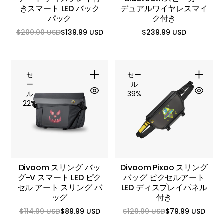
きスマート LED バック
デュアルワイヤレスマイ
パック
ク付き
$200.00 USD
$139.99 USD
$239.99 USD
通
セ
通
常
ー
常
価
ル
価
格
価
格
格
セ
セー
ー
ル
ル
39%
22%
Divoom スリング バッ
Divoom Pixoo スリング
グ-V スマート LED ピク
バッグ ピクセルアート
セル アート スリング バ
LED ディスプレイパネル
ッグ
付き
$114.99 USD
$89.99 USD
$129.99 USD
$79.99 USD
通
セ
通
セ
常
ー
常
ー