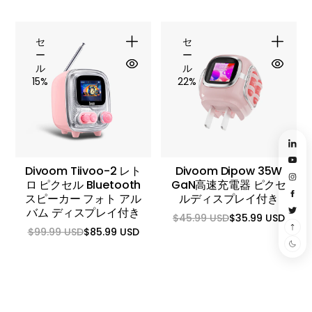
価
ル
価
ル
格
価
格
価
格
格
セ
セ
ー
ー
ル
ル
15%
22%
Divoom Tiivoo-2 レト
Divoom Dipow 35W
ロ ピクセル Bluetooth
GaN高速充電器 ピクセ
スピーカー フォト アル
ルディスプレイ付き
バム ディスプレイ付き
$45.99 USD
$35.99 USD
通
セ
$99.99 USD
$85.99 USD
常
ー
通
セ
価
ル
常
ー
格
価
価
ル
格
格
価
格