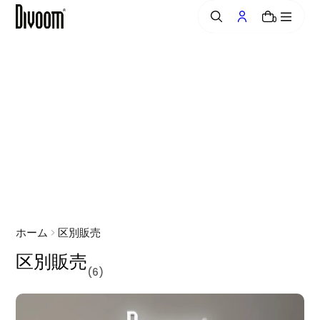
へ
0
ス
キ
ッ
プ
ホーム
区別販売
区別販売
(6)