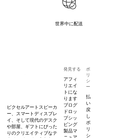
世界中に配送
発見する
ポ
リ
アフィ
シ
リエイ
ー
トにな
払
ります
い
ブログ
ピクセルアートスピーカ
戻
ドロッ
ー、スマートディスプレ
し
プシッ
イ、そして現代のデスク
ポ
ピング
や部屋、ギフトにぴった
リ
製品マ
りのクリエイティブなテ
シ
ニュア