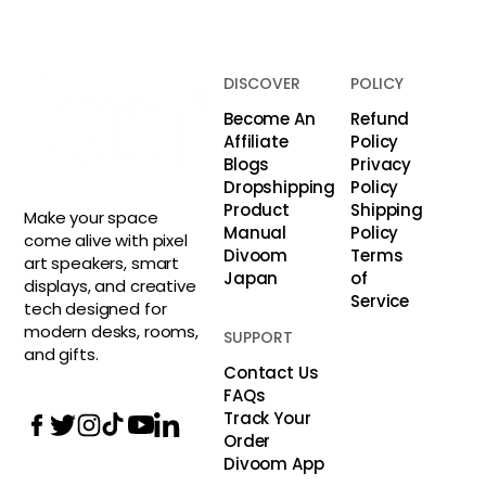
DISCOVER
POLICY
Become An
Refund
Affiliate
Policy
Blogs
Privacy
Dropshipping
Policy
Product
Shipping
Make your space
Manual
Policy
come alive with pixel
Divoom
Terms
art speakers, smart
Japan
of
displays, and creative
Service
tech designed for
modern desks, rooms,
SUPPORT
and gifts.
Contact Us
FAQs
Track Your
Order
Divoom App