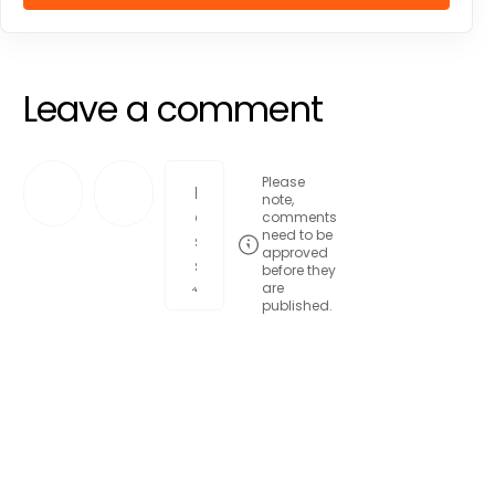
Leave a comment
Please
note,
comments
need to be
approved
before they
are
published.
Post comment