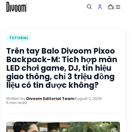
o
0
n
t
e
n
t
TUTORIAL
Trên tay Balo Divoom Pixoo
Backpack-M: Tích hợp màn
LED chơi game, DJ, tín hiệu
giao thông, chỉ 3 triệu đồng
liệu có tin được không?
Written by
Divoom Editorial Team
August 2, 2026
5 min read