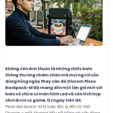
Không còn đơn thuần là những chiếc balo
thông thường nhàm chán mà mọi người vẫn
dùng hằng ngày thay vào đó
Divoom Pixoo
Backpack-M
đã mang đến một làn gió mới với
balo có chứa cả
màn hình
Led và còn tích hợp
chơi được cả
game, DJ ngay trên đó.
Pixoo Backpack-M là balo độc lạ đến từ nhà
Divoom – một thương hiệu nổi tiếng với các dòng