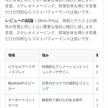
音質、ステレオイメージング、部屋全体を満たす音量
だけが目的ならコストパフォーマンスは低いです。
レビューの結論：
Ditoo Proは、画面とデスク上の個
性が音質と同じくらい重要な場合に検討に値します。
音質、ステレオイメージング、部屋全体を満たす音量
だけが目的ならコストパフォーマンスは低いです。
領域
強み
制約
ピクセルアートデ
特徴的なアニメーションとコミ
16×1
ィスプレイ
ュニティデザイン
に適し
Bluetoothスピー
日常のデスクでの便利なリスニ
ステレ
カー
ング
はなら
キーボードコント
触覚的で遊び心のある操作
レイア
ロール
クター