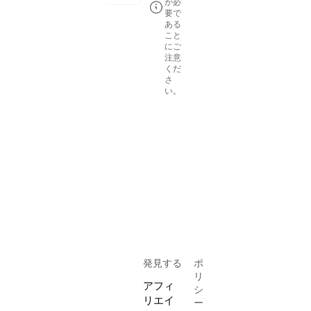
が必
要で
ある
こと
にご
注意
くだ
さ
い。
コメントを投稿する
発見する
ポ
リ
アフィ
シ
リエイ
ー