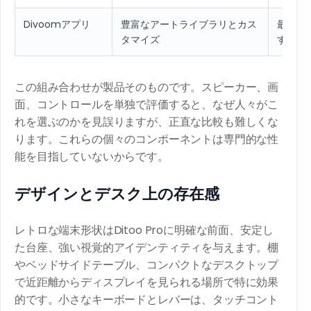
Divoomアプリ
豊富なアートライブラリとカス
最高の
タマイズ
す
この組み合わせが製品そのものです。スピーカー、画
面、コントロールを単独で評価すると、なぜ人々がこ
れを選ぶのかを見誤りますが、正直な比較も難しくな
ります。これらの個々のコンポーネントは専門的な性
能を目指していないからです。
デザインとデスク上の存在感
レトロな端末形状はDitoo Proに明確な前面、安定し
た台座、強い視覚的アイデンティティを与えます。棚
やベッドサイドテーブル、コンパクトなデスクトップ
で近距離からディスプレイを見られる場所で特に効果
的です。小さなキーボードとレバーは、タッチコント