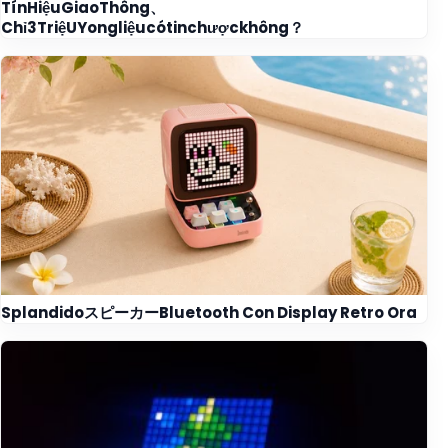
TínHiệuGiaoThông、
Chỉ3TriệUYongliệucótinchượckhông？
SplandidoスピーカーBluetooth Con Display Retro Ora