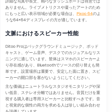
詳細な写真や長文、精巧なダッシュボードは得意では
ありません。ライブメトリクスや凝ったアートのため
にもっと広い表示領域が必要な場合は、
Pixoo 64
のよ
うな64×64ディスプレイの方が適しています。
文脈におけるスピーカー性能
Ditoo Proはバックグラウンドミュージック、ポッド
キャスト、ゲーム音声、デスクでのカジュアルなリス
ニングに適しています。筐体はスマホのスピーカーよ
り存在感があり、Bluetoothでソースの切り替えも簡
単です。設置場所は重要で、安定した面に置き、スピ
ーカーの開口部を塞がないようにしてください。
主な価値はニュートラルなスタジオモニタリングや深
い低音、ステレオ分離ではありません。音質だけを重
視する購入者は専用スピーカーと比較すべきです。音
と視覚的な個性の両方を求める人は珍しい組み合わせ
を評価しています。