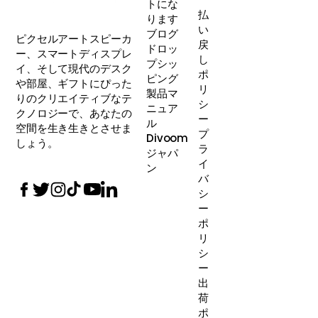
トにな
払
ります
い
ブログ
ピクセルアートスピーカ
戻
ドロッ
ー、スマートディスプレ
し
プシッ
イ、そして現代のデスク
ポ
ピング
や部屋、ギフトにぴった
リ
製品マ
りのクリエイティブなテ
シ
ニュア
クノロジーで、あなたの
ー
ル
空間を生き生きとさせま
プ
Divoom
しょう。
ラ
ジャパ
イ
ン
バ
シ
ー
ポ
リ
シ
ー
出
荷
ポ