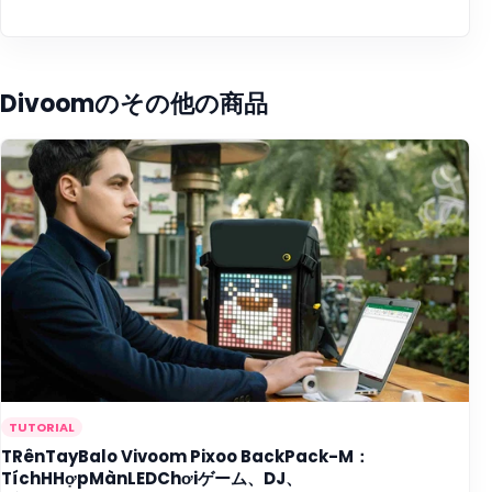
Divoomのその他の商品
TUTORIAL
TRênTayBalo Vivoom Pixoo BackPack-M：
TíchHHợpMànLEDChơiゲーム、DJ、